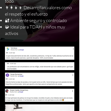
todo
👨‍👩‍👧‍👦 Desarrollan valores como
el respeto y el esfuerzo
🔐 Ambiente seguro y controlado
🧩 Ideal para TDAH y niños muy
activos