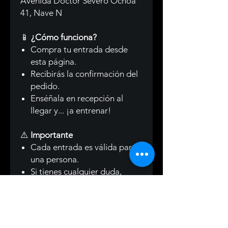
Avenida Doctor Severo Ochoa
41, Nave N
📱
¿Cómo funciona?
Compra tu entrada desde
esta página.
Recibirás la confirmación del
pedido.
Enséñala en recepción al
llegar y... ¡a entrenar!
⚠️
Importante
Cada entrada es válida para
una persona.
Si tienes cualquier duda,
puedes escribirnos por
WhatsApp o Instagram antes
de venir.
¡Nos vemos en Freedom! 🔥