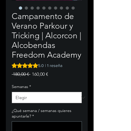
Campamento de
Verano Parkour y
Tricking | Alcorcon |
Alcobendas
Freedom Academy
Según 1 reseña, la calificación es de 5.0 de 5 estrellas
5.0 | 1 reseña
Precio
Precio
 180,00 € 
160,00 €
de
oferta
Semanas
*
¿Qué semana / semanas quieres
apuntarle?
*