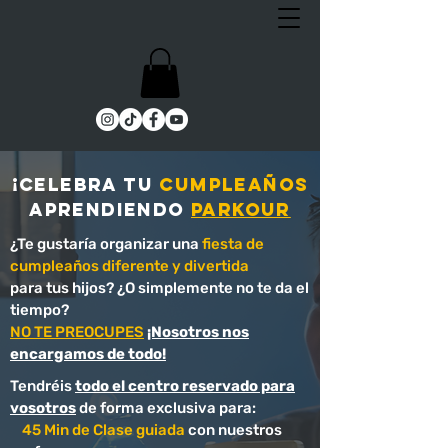
¡celebra tu
cumpleaños
aprendiendo
parkour
¿Te gustaría organizar una
fiesta de
cumpleaños diferente y divertida
para tus hijos? ¿O simplemente no te da el
tiempo?
NO TE PREOCUPES
¡Nosotros nos
encargamos de todo!​
Tendréis
todo el centro reservado para
vosotros
de forma exclusiva para:
45 Min de Clase guiada
con nuestros