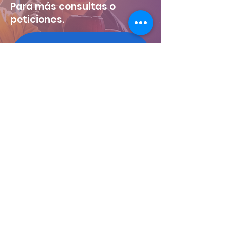
Para más consultas o
peticiones.
¡Déjanos tu número y nosotros
te llamamos!
Nombre
Número
Tu mensaje
Enviar